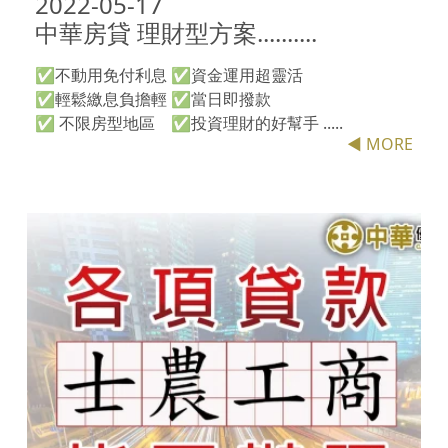
2022-05-17

中華房貸 理財型方案..........
✅不動用免付利息 ✅資金運用超靈活
✅輕鬆繳息負擔輕 ✅當日即撥款
✅ 不限房型地區 ✅投資理財的好幫手 .....
◀ MORE